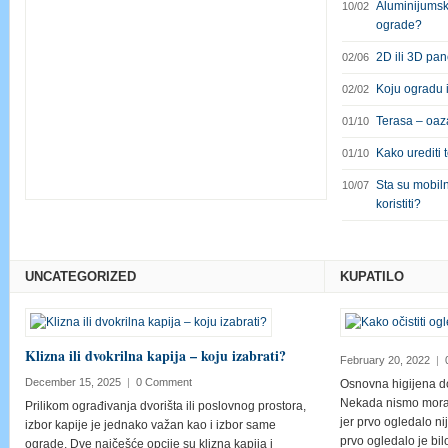
Aluminijumsk
10/02
ograde?
2D ili 3D pa
02/06
Koju ogradu 
02/02
Terasa – oaza
01/10
Kako urediti 
01/10
Sta su mobil
10/07
1
2
3
4
5
6
7
koristiti?
UNCATEGORIZED
KUPATILO
Klizna ili dvokrilna kapija – koju izabrati?
February 20, 2022
|
December 15, 2025
|
0 Comment
Osnovna higijena d
Nekada nismo morali
Prilikom ograđivanja dvorišta ili poslovnog prostora,
jer prvo ogledalo nij
izbor kapije je jednako važan kao i izbor same
prvo ogledalo je bi
ograde. Dve najčešće opcije su klizna kapija i