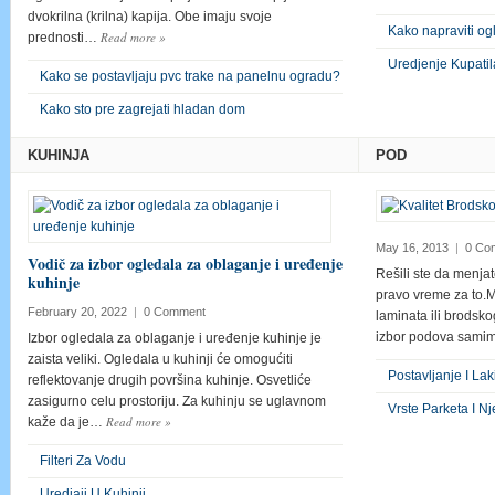
dvokrilna (krilna) kapija. Obe imaju svoje
Kako napraviti og
Read more
»
prednosti…
Uredjenje Kupatil
Kako se postavljaju pvc trake na panelnu ogradu?
Kako sto pre zagrejati hladan dom
KUHINJA
POD
May 16, 2013
|
0 Co
Vodič za izbor ogledala za oblaganje i uređenje
Rešili ste da menj
kuhinje
pravo vreme za to.M
February 20, 2022
|
0 Comment
laminata ili brodsk
izbor podova samim
Izbor ogledala za oblaganje i uređenje kuhinje je
zaista veliki. Ogledala u kuhinji će omogućiti
Postavljanje I Lak
reflektovanje drugih površina kuhinje. Osvetliće
zasigurno celu prostoriju. Za kuhinju se uglavnom
Vrste Parketa I N
Read more
»
kaže da je…
Filteri Za Vodu
Uredjaji U Kuhinji