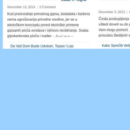
November 13, 2014
|
0 Comment
December 4, 2013
|
Kod proizvodnje prirodnog gipsa, dodataka i kartona
Česta poskupljenja s
nema ugrožavanja prirodne sredine, jer se u
uštedi doveli su do 
ekološkom konceptu pored ekološke primene
Vam mogu pomoći. M
gipsanih ploča svrstava i njihovo recikliranje. Svaka
prisustvo štedljivi
Read more
»
gipskartonska ploča i malter…
Kako Sprečiti Vel
Da Vaš Dom Bude Udoban, Topao I Lep
Kako Dolazi Do K
Ideje Za Krečenje Vašeg Doma