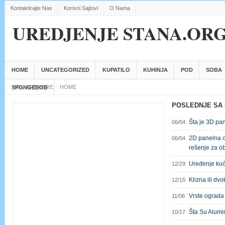
Kontaktirajte Nas
Korisni Sajtovi
O Nama
UREDJENJE STANA.OR
HOME
UNCATEGORIZED
KUPATILO
KUHINJA
POD
SOBA
YOU ARE HERE:
HOME
SPONGEBOB
POSLEDNJE SA
Šta je 3D pa
06/04
2D panelna o
06/04
rešenje za o
Uređenje kuće
12/29
Klizna ili dvo
12/15
Vrste ograda i
11/06
Šta Su Alumi
10/17