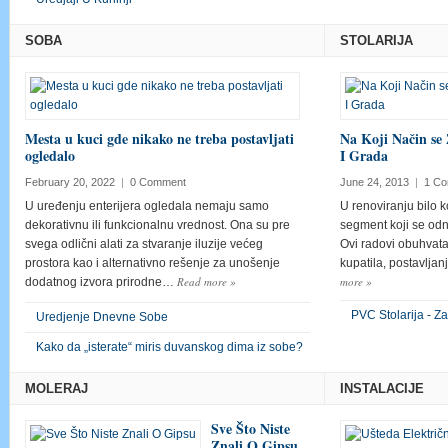
SOBA
STOLARIJA
Mesta u kuci gde nikako ne treba postavljati
Na Koji Način se 
ogledalo
I Grada
February 20, 2022
|
0 Comment
June 24, 2013
|
1 C
U uređenju enterijera ogledala nemaju samo
U renoviranju bilo k
dekorativnu ili funkcionalnu vrednost. Ona su pre
segment koji se odn
svega odlični alati za stvaranje iluzije većeg
Ovi radovi obuhvata
prostora kao i alternativno rešenje za unošenje
kupatila, postavljan
Read more
»
more
»
dodatnog izvora prirodne…
PVC Stolarija - Z
Uredjenje Dnevne Sobe
Kako da „isterate“ miris duvanskog dima iz sobe?
MOLERAJ
INSTALACIJE
Sve Što Niste
Znali O Gipsu